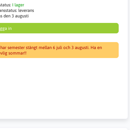
status:
I lager
ansstatus:
leverans
as den 3 augusti
gga in
 har semester stängt mellan 6 juli och 3 augusti. Ha en
evlig sommar!!