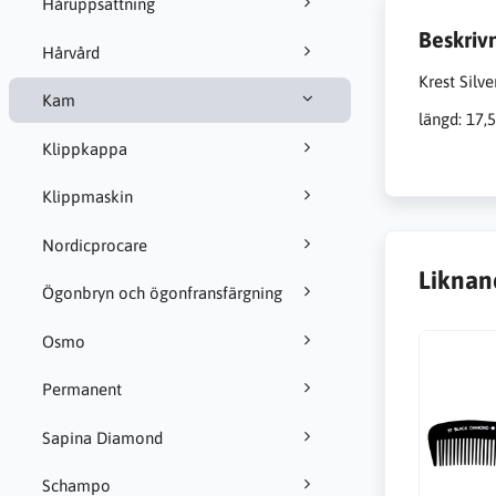
Håruppsättning
Beskriv
Hårvård
Krest Silv
Kam
längd: 17,
Klippkappa
Klippmaskin
Nordicprocare
Liknan
Ögonbryn och ögonfransfärgning
Osmo
Permanent
Sapina Diamond
Schampo