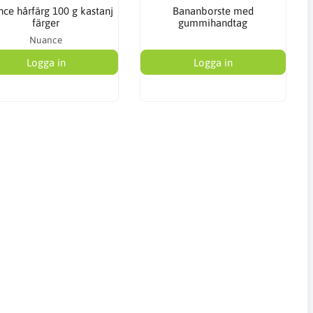
ce hårfärg 100 g kastanj
Bananborste med
färger
gummihandtag
Nuance
Logga in
Logga in