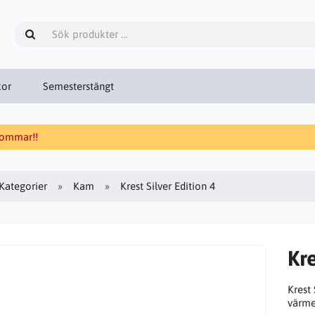
kor
Semesterstängt
 sommar!!
Kategorier
Kam
Krest Silver Edition 4
Kre
Krest 
värme