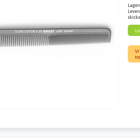
Lager
Lever
skick
Lo
Vi
tr