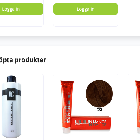
Logga in
Logga in
öpta produkter