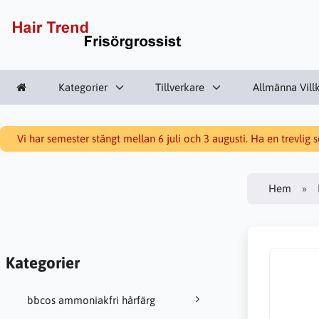
Kategorier
Tillverkare
Allmänna Vill
Vi har semester stängt mellan 6 juli och 3 augusti. Ha en trevlig
Hem
Kategorier
bbcos ammoniakfri hårfärg