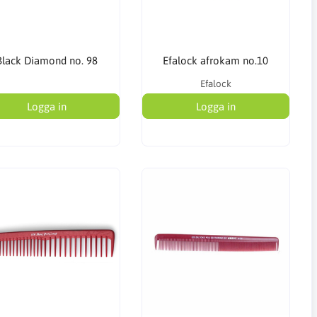
Black Diamond no. 98
Efalock afrokam no.10
Efalock
Logga in
Logga in