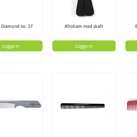
 Diamond no. 37
Afrokam med skaft
Logga in
Logga in