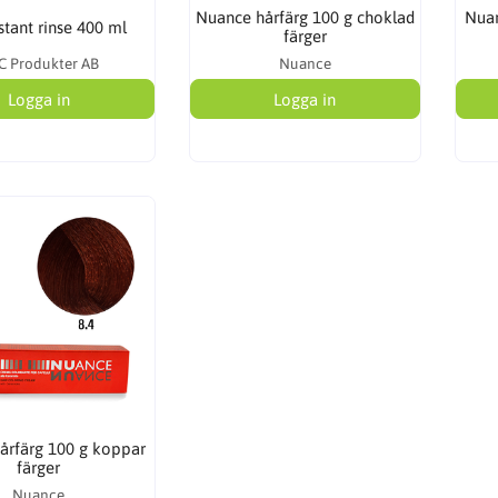
Nuance hårfärg 100 g choklad
Nuan
stant rinse 400 ml
färger
C Produkter AB
Nuance
Logga in
Logga in
årfärg 100 g koppar
färger
Nuance