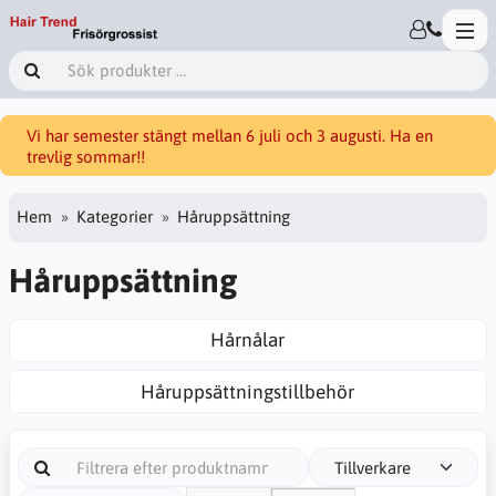
Vi har semester stängt mellan 6 juli och 3 augusti. Ha en
trevlig sommar!!
Hem
Kategorier
Håruppsättning
Håruppsättning
Hårnålar
Håruppsättningstillbehör
Tillverkare