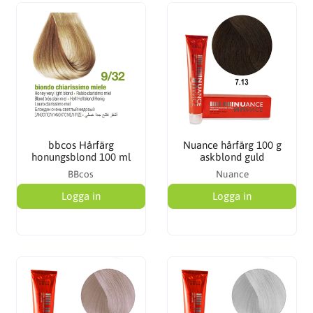
bbcos Hårfärg
Nuance hårfärg 100 g
honungsblond 100 ml
askblond guld
BBcos
Nuance
Logga in
Logga in