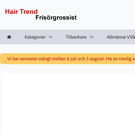
Kategorier
Tillverkare
Allmänna Vill
Vi har semester stängt mellan 6 juli och 3 augusti. Ha en trevlig