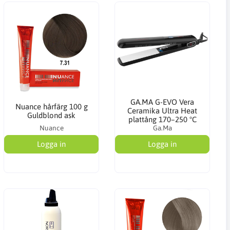
GA.MA G-EVO Vera
Nuance hårfärg 100 g
Ceramika Ultra Heat
Guldblond ask
plattång 170–250 °C
Nuance
Ga.Ma
Logga in
Logga in