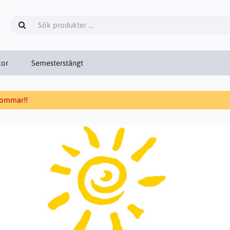
kor
Semesterstängt
 sommar!!