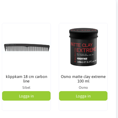
klippkam 18 cm carbon
Osmo matte clay extreme
line
100 ml
Sibel
Osmo
Logga in
Logga in