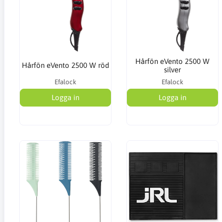
Hårfön eVento 2500 W
Hårfön eVento 2500 W röd
silver
Efalock
Efalock
Logga in
Logga in