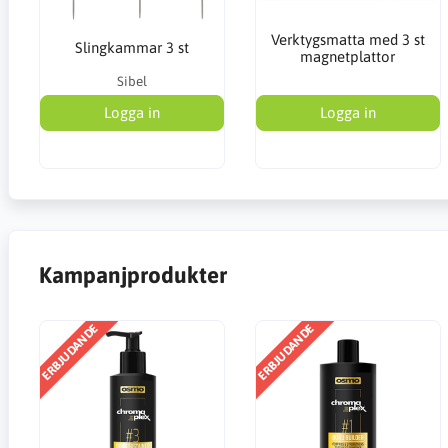
Verktygsmatta med 3 st
Slingkammar 3 st
magnetplattor
Sibel
Logga in
Logga in
Kampanjprodukter
ERBJUDANDE
ERBJUDANDE