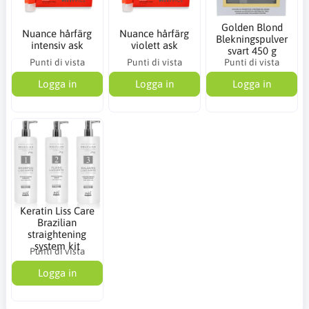
Golden Blond
Nuance hårfärg
Nuance hårfärg
Blekningspulver
intensiv ask
violett ask
svart 450 g
Punti di vista
Punti di vista
Punti di vista
Logga in
Logga in
Logga in
Keratin Liss Care
Brazilian
straightening
system kit
Punti di vista
Logga in