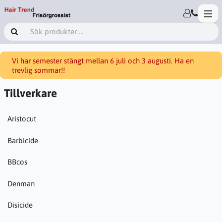
Vi har semester stängt mellan 6 juli och 3 augusti. Ha en
trevlig sommar!!
Tillverkare
Aristocut
Barbicide
BBcos
Denman
Disicide