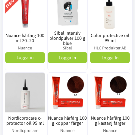
Sibel intensiv
Nuance hårfärg 100
Color protective oil
blondpulver 100 g
ml 20+20
95 ml
blue
Nuance
Sibel
HLC Produkter AB
Logga in
Logga in
Logga in
Nordicprocare c-
Nuance hårfärg 100
Nuance hårfärg 100
protector oil 95 ml
g koppar färger
g kastanj färger
Nordicprocare
Nuance
Nuance