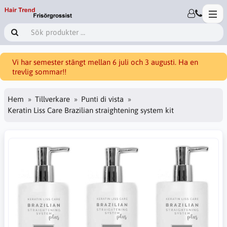
Vi har semester stängt mellan 6 juli och 3 augusti. Ha en
trevlig sommar!!
Hem
Tillverkare
Punti di vista
Keratin Liss Care Brazilian straightening system kit