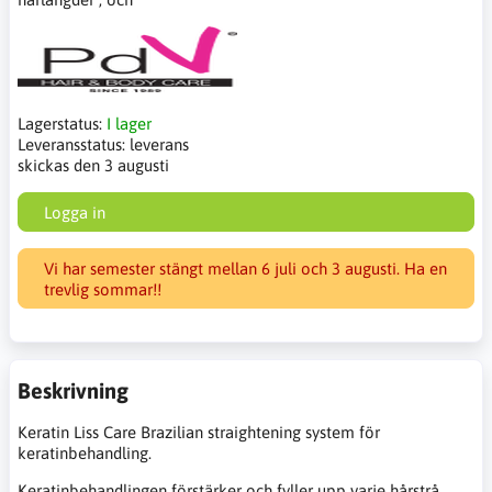
Lagerstatus:
I lager
Leveransstatus:
leverans
skickas den 3 augusti
Logga in
Vi har semester stängt mellan 6 juli och 3 augusti. Ha en
trevlig sommar!!
Beskrivning
Keratin Liss Care Brazilian straightening system för
keratinbehandling.
Keratinbehandlingen förstärker och fyller upp varje hårstrå