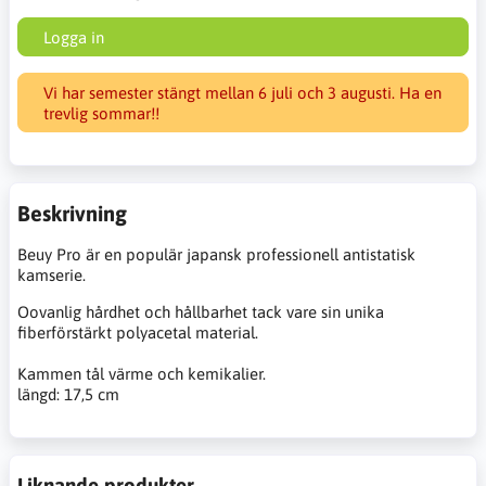
Logga in
Vi har semester stängt mellan 6 juli och 3 augusti. Ha en
trevlig sommar!!
Beskrivning
Beuy Pro är en populär japansk professionell antistatisk
kamserie.
Oovanlig
hårdhet och
hållbarhet tack vare
sin unika
fiberförstärkt
polyacetal
material.
Kammen tål värme och kemikalier.
längd: 17,5 cm
Liknande produkter