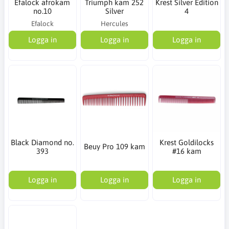
Efalock afrokam
Triumph kam 252
Krest Silver Edition
no.10
Silver
4
Efalock
Hercules
Logga in
Logga in
Logga in
Black Diamond no.
Krest Goldilocks
Beuy Pro 109 kam
393
#16 kam
Logga in
Logga in
Logga in