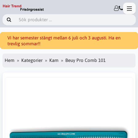
Vi har semester stängt mellan 6 juli och 3 augusti. Ha en
trevlig sommar!!
Hem
Kategorier
Kam
Beuy Pro Comb 101