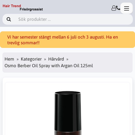
Vi har semester stängt mellan 6 juli och 3 augusti. Ha en
trevlig sommar!!
Hem
Kategorier
Hårvård
Osmo Berber Oil Spray with Argan Oil 125ml