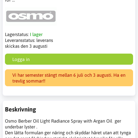
Lagerstatus:
I lager
Leveransstatus:
leverans
skickas den 3 augusti
Logga in
Vi har semester stängt mellan 6 juli och 3 augusti. Ha en
trevlig sommar!!
Beskrivning
Osmo Berber Oil Light Radiance Spray with Argan Oil ger
underbar lyster .
Den lätta formulan ger näring och skyddar håret utan att tynga