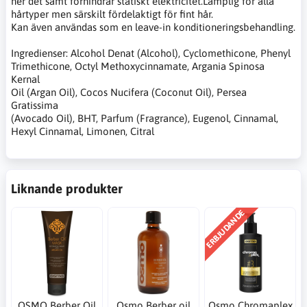
ner det samt förhindrar statiskt elektricitet.Lämplig för alla
hårtyper men särskilt fördelaktigt för fint hår.
Kan även användas som en leave-in konditioneringsbehandling.
Ingredienser: Alcohol Denat (Alcohol), Cyclomethicone, Phenyl
Trimethicone, Octyl Methoxycinnamate, Argania Spinosa
Kernal
Oil (Argan Oil), Cocos Nucifera (Coconut Oil), Persea
Gratissima
(Avocado Oil), BHT, Parfum (Fragrance), Eugenol, Cinnamal,
Hexyl Cinnamal, Limonen, Citral
Liknande produkter
ERBJUDANDE
OSMO Berber Oil
Osmo Berber oil
Osmo Chromaplex