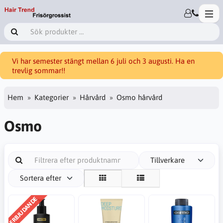
Vi har semester stängt mellan 6 juli och 3 augusti. Ha en
trevlig sommar!!
Hem
Kategorier
Hårvård
Osmo hårvård
Osmo
Tillverkare
Sortera efter
ERBJUDANDE