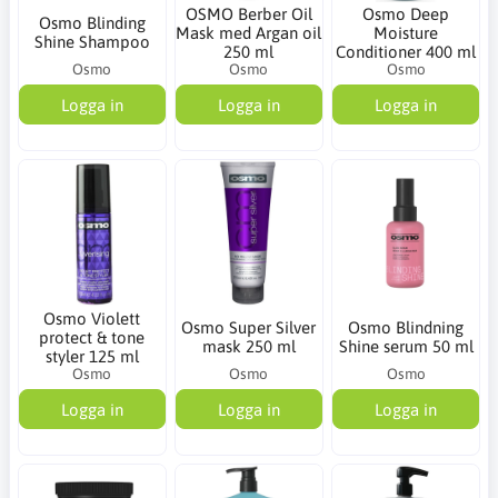
OSMO Berber Oil
Osmo Deep
Osmo Blinding
Mask med Argan oil
Moisture
Shine Shampoo
250 ml
Conditioner 400 ml
Osmo
Osmo
Osmo
Logga in
Logga in
Logga in
Osmo Violett
Osmo Super Silver
Osmo Blindning
protect & tone
mask 250 ml
Shine serum 50 ml
styler 125 ml
Osmo
Osmo
Osmo
Logga in
Logga in
Logga in