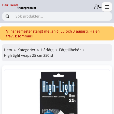
Vi har semester stängt mellan 6 juli och 3 augusti. Ha en
trevlig sommar!!
Hem
Kategorier
Hårfärg
Färgtillbehör
High light wraps 25 cm 250 st