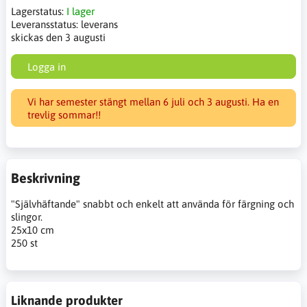
Lagerstatus:
I lager
Leveransstatus:
leverans
skickas den 3 augusti
Logga in
Vi har semester stängt mellan 6 juli och 3 augusti. Ha en
trevlig sommar!!
Beskrivning
"Självhäftande" snabbt och enkelt att använda för färgning och
slingor.
25x10 cm
250 st
Liknande produkter