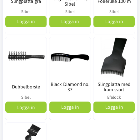
Slingplatta grå
Folierulle 100 m
Sibel
Sibel
Sibel
Sibel
Logga in
Logga in
Logga in
Black Diamond no.
Slingplatta med
Dubbelborste
37
kam svart
Sibel
Efalock
Logga in
Logga in
Logga in