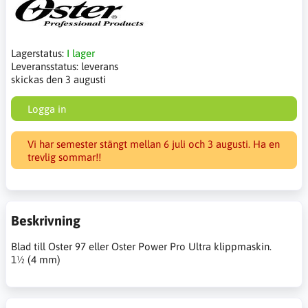
Lagerstatus:
I lager
Leveransstatus:
leverans
skickas den 3 augusti
Logga in
Vi har semester stängt mellan 6 juli och 3 augusti. Ha en
trevlig sommar!!
Beskrivning
Blad till Oster 97 eller Oster Power Pro Ultra klippmaskin.
1½ (4 mm)