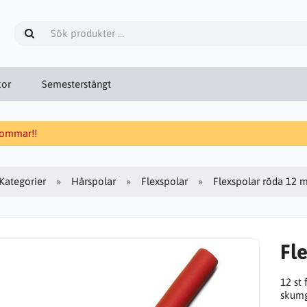
kor
Semesterstängt
 sommar!!
Kategorier
Hårspolar
Flexspolar
Flexspolar röda 12 
Fl
12 st
skumg