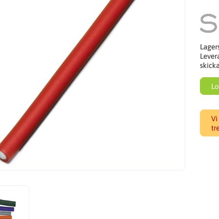
Lager
Lever
skick
Lo
Vi
tr