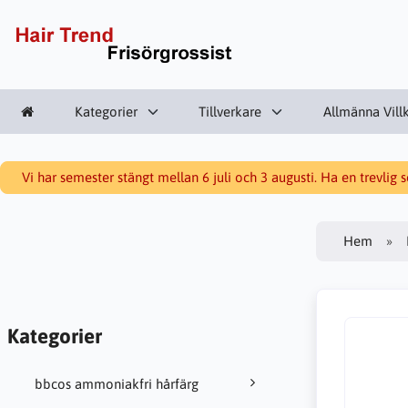
Kategorier
Tillverkare
Allmänna Vill
Vi har semester stängt mellan 6 juli och 3 augusti. Ha en trevlig
Hem
Kategorier
bbcos ammoniakfri hårfärg