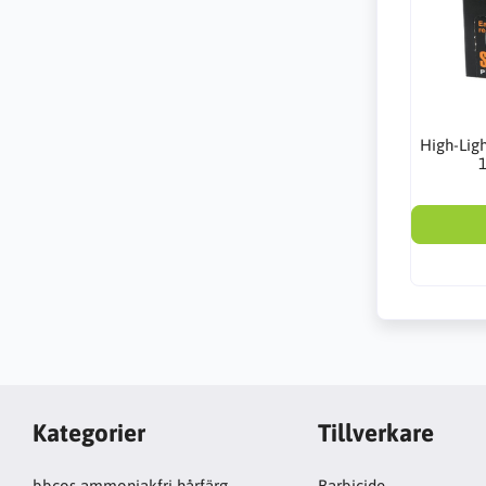
High-Ligh
Kategorier
Tillverkare
bbcos ammoniakfri hårfärg
Barbicide