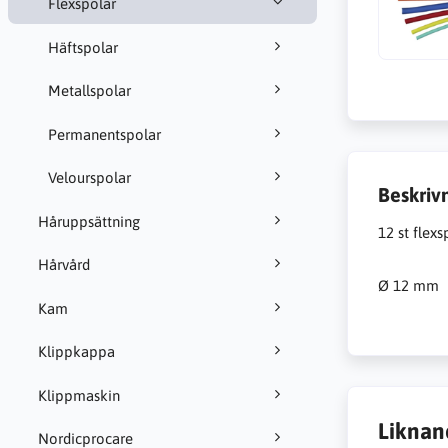
Flexspolar
Häftspolar
Metallspolar
Permanentspolar
Velourspolar
Beskriv
Håruppsättning
12 st flex
Hårvård
Ø 12 mm
Kam
Klippkappa
Klippmaskin
Liknan
Nordicprocare