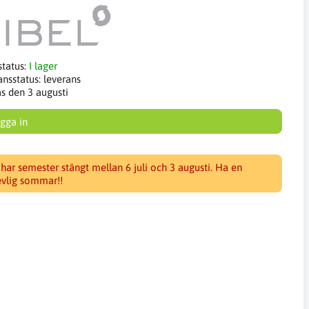
status:
I lager
ansstatus:
leverans
as den 3 augusti
gga in
 har semester stängt mellan 6 juli och 3 augusti. Ha en
evlig sommar!!