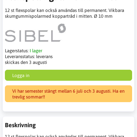
12 st flexspolar kan också användas till permanent. Vikbara
skumgummispolarmed koppartråd i mitten. Ø 10 mm
Lagerstatus:
I lager
Leveransstatus:
leverans
skickas den 3 augusti
Logga in
Vi har semester stängt mellan 6 juli och 3 augusti. Ha en
trevlig sommar!!
Beskrivning
12 st flexspolar kan också användas till permanent.
Vikbara