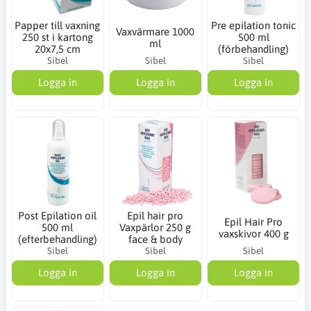
Papper till vaxning
Pre epilation tonic
Vaxvärmare 1000
250 st i kartong
500 ml
ml
20x7,5 cm
(förbehandling)
Sibel
Sibel
Sibel
Logga in
Logga in
Logga in
Post Epilation oil
Epil hair pro
Epil Hair Pro
500 ml
Vaxpärlor 250 g
vaxskivor 400 g
(efterbehandling)
face & body
Sibel
Sibel
Sibel
Logga in
Logga in
Logga in