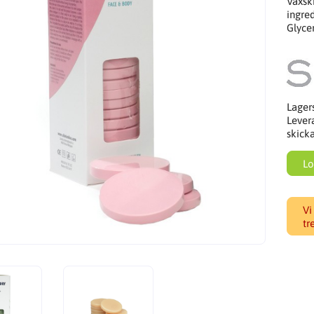
Vaxsk
ingre
Glyce
Lager
Lever
skick
Lo
Vi
tr