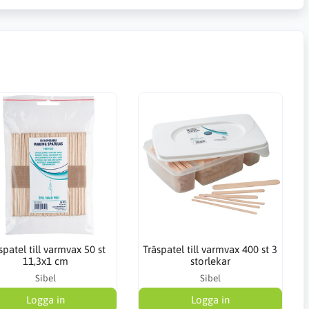
spatel till varmvax 50 st
Träspatel till varmvax 400 st 3
11,3x1 cm
storlekar
Sibel
Sibel
Logga in
Logga in