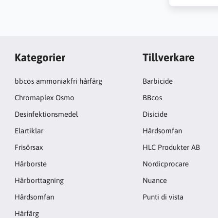
Kategorier
Tillverkare
bbcos ammoniakfri hårfärg
Barbicide
Chromaplex Osmo
BBcos
Desinfektionsmedel
Disicide
Elartiklar
Hårdsomfan
Frisörsax
HLC Produkter AB
Hårborste
Nordicprocare
Hårborttagning
Nuance
Hårdsomfan
Punti di vista
Hårfärg