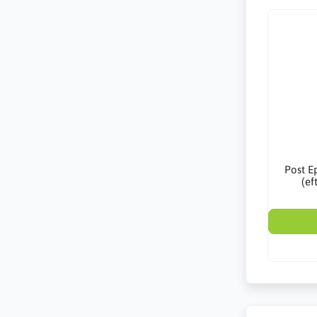
Post Ep
(ef