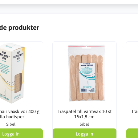
de produkter
hair vaxskivor 400 g
Träspatel till varmvax 10 st
Trä
lla hudtyper
15x1,8 cm
Sibel
Sibel
Logga in
Logga in