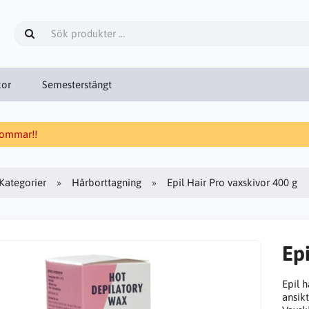
kor
Semesterstängt
 sommar!!
Kategorier
Hårborttagning
Epil Hair Pro vaxskivor 400 g
Epi
Epil h
ansik