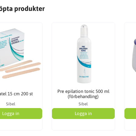
öpta produkter
Pre epilation tonic 500 ml
atel 15 cm 200 st
(förbehandling)
Sibel
Sibel
Logga in
Logga in