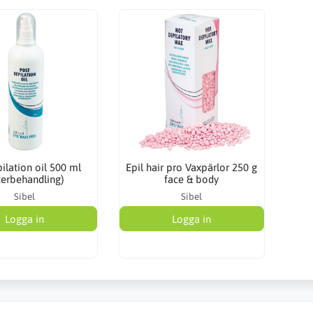
ilation oil 500 ml
Epil hair pro Vaxpärlor 250 g
terbehandling)
face & body
Sibel
Sibel
Logga in
Logga in