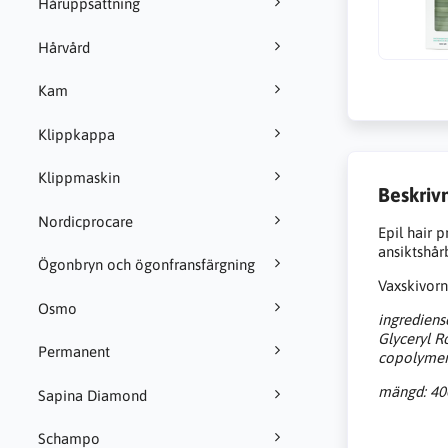
Håruppsättning
Hårvård
Kam
Klippkappa
Klippmaskin
Beskriv
Nordicprocare
Epil hair 
ansiktshår
Ögonbryn och ögonfransfärgning
Vaxskivorn
Osmo
ingrediens
Glyceryl R
Permanent
copolymer,
mängd: 400
Sapina Diamond
Schampo