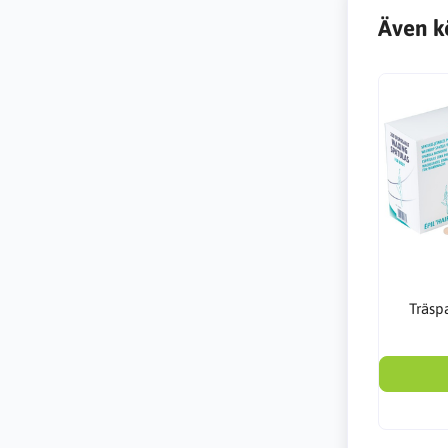
Även k
Träsp