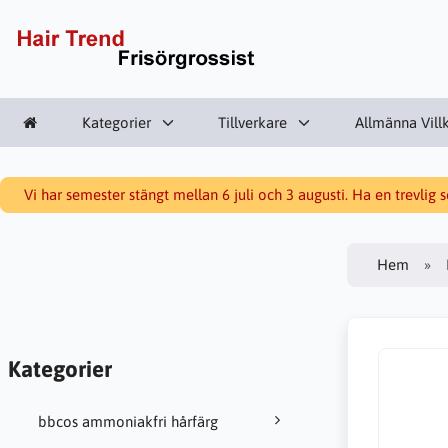
Kategorier
Tillverkare
Allmänna Vill
Vi har semester stängt mellan 6 juli och 3 augusti. Ha en trevlig
Hem
Kategorier
bbcos ammoniakfri hårfärg