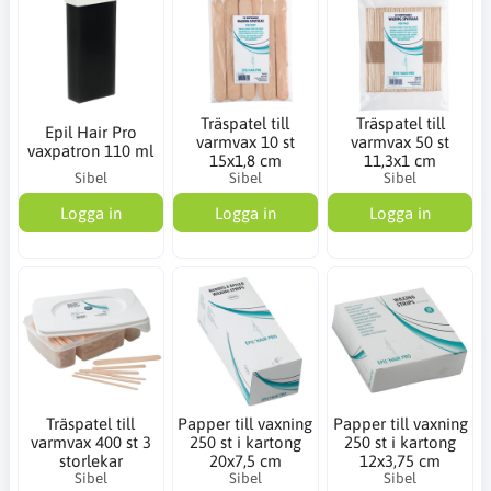
Träspatel till
Träspatel till
Epil Hair Pro
varmvax 10 st
varmvax 50 st
vaxpatron 110 ml
15x1,8 cm
11,3x1 cm
Sibel
Sibel
Sibel
Logga in
Logga in
Logga in
Träspatel till
Papper till vaxning
Papper till vaxning
varmvax 400 st 3
250 st i kartong
250 st i kartong
storlekar
20x7,5 cm
12x3,75 cm
Sibel
Sibel
Sibel