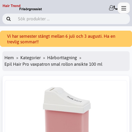
Vi har semester stängt mellan 6 juli och 3 augusti. Ha en
trevlig sommar!!
Hem
Kategorier
Hårborttagning
Epil Hair Pro vaxpatron smal rollon ansikte 100 ml