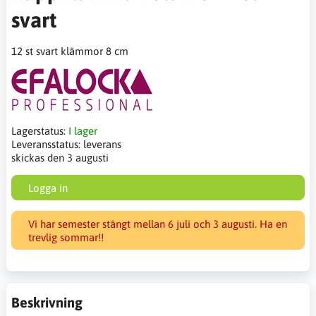
svart
12 st svart klämmor 8 cm
Lagerstatus:
I lager
Leveransstatus:
leverans
skickas den 3 augusti
Logga in
Vi har semester stängt mellan 6 juli och 3 augusti. Ha en
trevlig sommar!!
Beskrivning