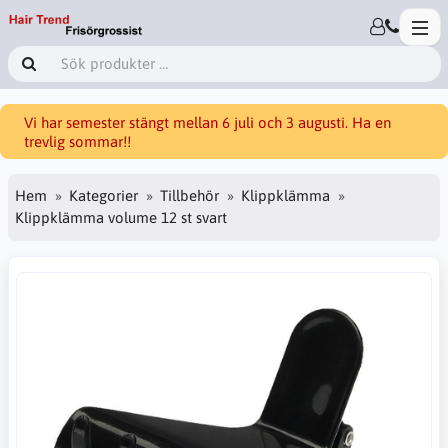
Vi har semester stängt mellan 6 juli och 3 augusti. Ha en
trevlig sommar!!
Hem
Kategorier
Tillbehör
Klippklämma
Klippklämma volume 12 st svart