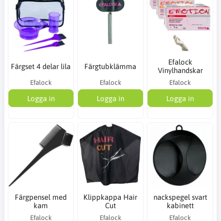
Efalock
Färgset 4 delar lila
Färgtubklämma
Vinylhandskar
Efalock
Efalock
Efalock
Logga in
Logga in
Logga in
Färgpensel med
Klippkappa Hair
nackspegel svart
kam
Cut
kabinett
Efalock
Efalock
Efalock