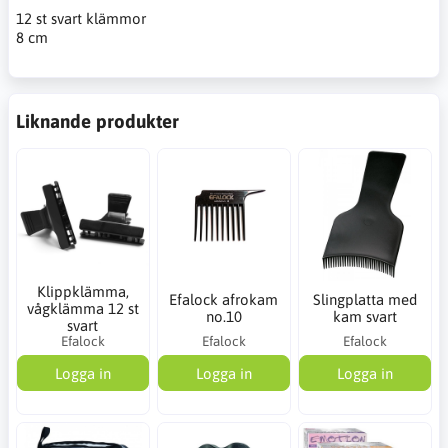
12 st svart klämmor
8 cm
Liknande produkter
Klippklämma,
Efalock afrokam
Slingplatta med
vågklämma 12 st
no.10
kam svart
svart
Efalock
Efalock
Efalock
Logga in
Logga in
Logga in