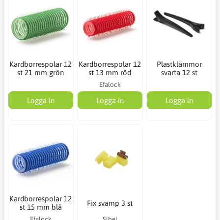
Kardborrespolar 12
Kardborrespolar 12
Plastklämmor
st 21 mm grön
st 13 mm röd
svarta 12 st
Efalock
Logga in
Logga in
Logga in
Kardborrespolar 12
Fix svamp 3 st
st 15 mm blå
Efalock
Sibel