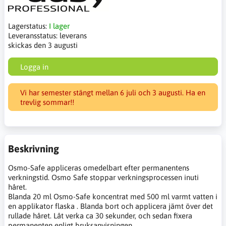
Lagerstatus:
I lager
Leveransstatus:
leverans
skickas den 3 augusti
Logga in
Vi har semester stängt mellan 6 juli och 3 augusti. Ha en
trevlig sommar!!
Beskrivning
Osmo-Safe appliceras omedelbart efter permanentens
verkningstid. Osmo Safe stoppar verkningsprocessen inuti
håret.
Blanda 20 ml Osmo-Safe koncentrat med 500 ml varmt vatten i
en applikator flaska . Blanda bort och applicera jämt över det
rullade håret. Låt verka ca 30 sekunder, och sedan fixera
permanenten enligt bruksanvisningen.