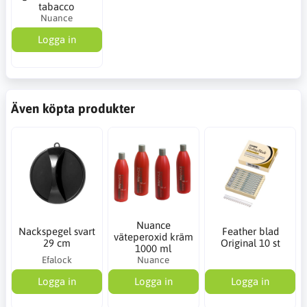
tabacco
Nuance
Logga in
Även köpta produkter
Nuance
Nackspegel svart
Feather blad
väteperoxid kräm
29 cm
Original 10 st
1000 ml
Efalock
Nuance
Logga in
Logga in
Logga in