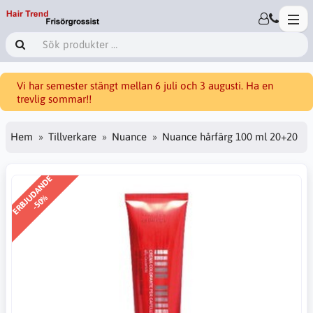
Vi har semester stängt mellan 6 juli och 3 augusti. Ha en
trevlig sommar!!
Hem
Tillverkare
Nuance
Nuance hårfärg 100 ml 20+20
ERBJUDANDE
-50%