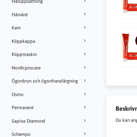
Håruppsättning
Hårvård
Kam
Klippkappa
Klippmaskin
Nordicprocare
Ögonbryn och ögonfransfärgning
Osmo
Beskriv
Permanent
Du kan ang
Sapina Diamond
Schampo