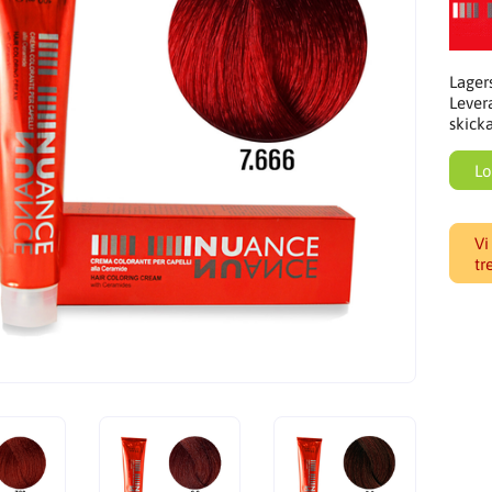
Lager
Lever
skick
Lo
Vi
tr