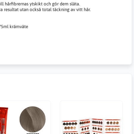
l hårfibrernas ytskikt och gör dem släta.
resultat utan också total täckning av vitt hår.
 75ml krämväte