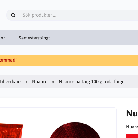
kor
Semesterstängt
 sommar!!
Tillverkare
Nuance
Nuance hårfärg 100 g röda färger
Nu
Nuanc