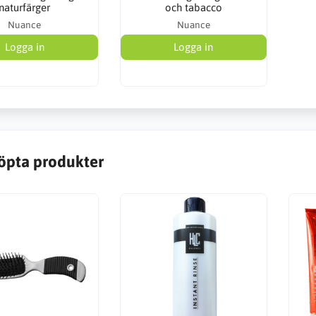
naturfärger
och tabacco
Nuance
Nuance
Logga in
Logga in
öpta produkter