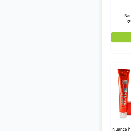
Ba
g
Nuance hå