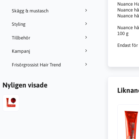
Nuance Hai
Nuance hår
Skägg & mustasch
Nuance hår
Styling
Nuance hår
100 g
Tillbehör
Endast för
Kampanj
Frisörgrossist Hair Trend
Nyligen visade
Liknan