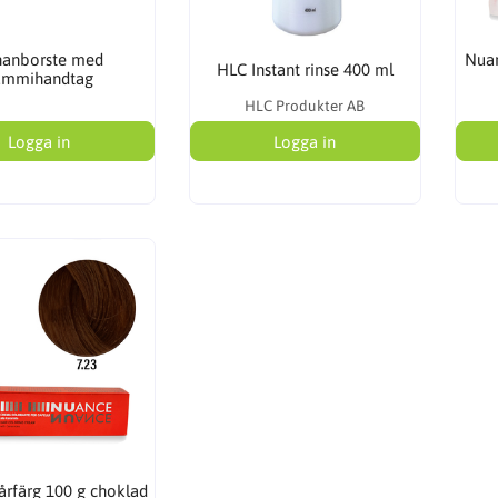
nanborste med
Nuan
HLC Instant rinse 400 ml
ummihandtag
HLC Produkter AB
Logga in
Logga in
rfärg 100 g choklad