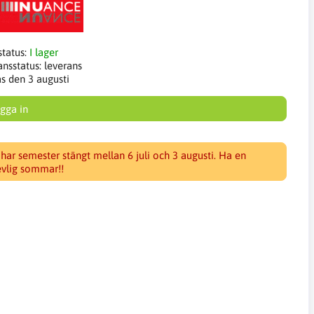
status:
I lager
ansstatus:
leverans
as den 3 augusti
gga in
 har semester stängt mellan 6 juli och 3 augusti. Ha en
evlig sommar!!