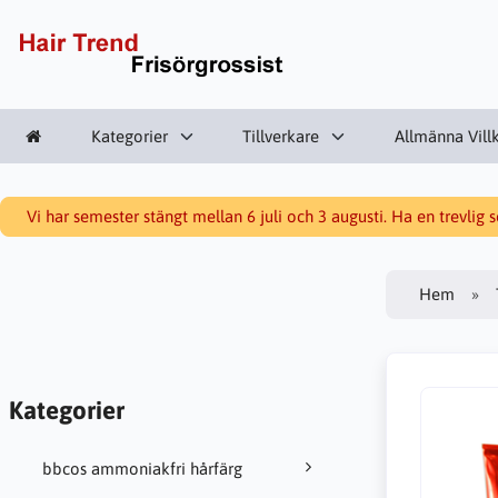
Kategorier
Tillverkare
Allmänna Vill
Vi har semester stängt mellan 6 juli och 3 augusti. Ha en trevlig
Hem
Kategorier
bbcos ammoniakfri hårfärg