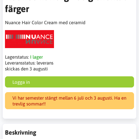
färger
Nuance Hair Color Cream med ceramid
Lagerstatus:
I lager
Leveransstatus:
leverans
skickas den 3 augusti
Logga in
Vi har semester stängt mellan 6 juli och 3 augusti. Ha en
trevlig sommar!!
Beskrivning