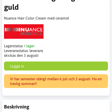
guld
Nuance Hair Color Cream med ceramid
Lagerstatus:
I lager
Leveransstatus:
leverans
skickas den 3 augusti
Logga in
Vi har semester stängt mellan 6 juli och 3 augusti. Ha en
trevlig sommar!!
Beskrivning