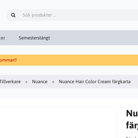
kor
Semesterstängt
 sommar!!
Tillverkare
Nuance
Nuance Hair Color Cream färgkarta
Nu
fä