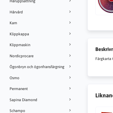
Håruppsättning
Hårvård
Kam
Klippkappa
Klippmaskin
Beskriv
Nordicprocare
Färgkarta 
Ögonbryn och ögonfransfärgning
Osmo
Permanent
Liknan
Sapina Diamond
Schampo