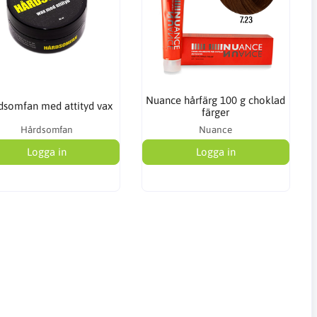
Nuance hårfärg 100 g choklad
dsomfan med attityd vax
färger
Hårdsomfan
Nuance
Logga in
Logga in