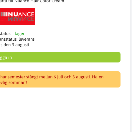
arta till Nuance Hair Color Cream
status:
I lager
ansstatus:
leverans
as den 3 augusti
gga in
 har semester stängt mellan 6 juli och 3 augusti. Ha en
evlig sommar!!