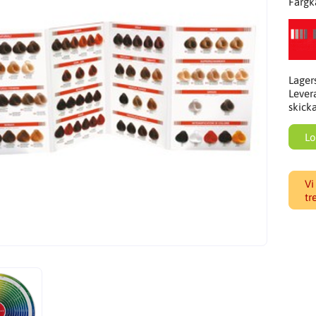
Färgk
Lager
Lever
skick
Lo
Vi
tr