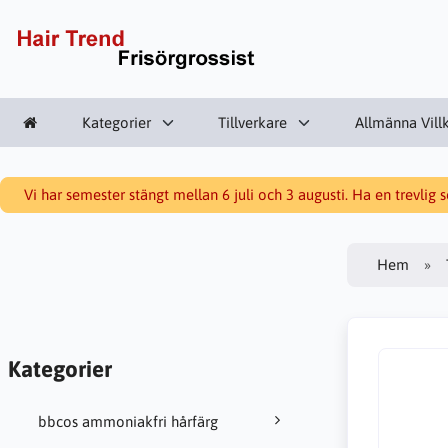
Kategorier
Tillverkare
Allmänna Vill
Vi har semester stängt mellan 6 juli och 3 augusti. Ha en trevlig
Hem
Kategorier
bbcos ammoniakfri hårfärg