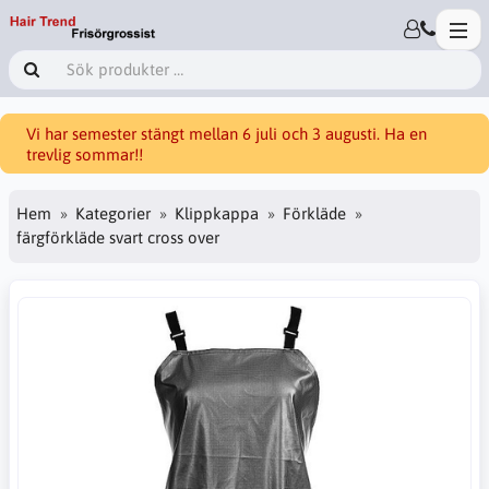
Vi har semester stängt mellan 6 juli och 3 augusti. Ha en
trevlig sommar!!
Hem
Kategorier
Klippkappa
Förkläde
färgförkläde svart cross over