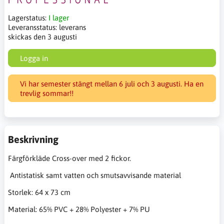
Lagerstatus:
I lager
Leveransstatus:
leverans
skickas den 3 augusti
Logga in
Vi har semester stängt mellan 6 juli och 3 augusti. Ha en
trevlig sommar!!
Beskrivning
Färgförkläde Cross-over med 2 fickor.
Antistatisk samt vatten och smutsavvisande material
Storlek: 64 x 73 cm
Material: 65% PVC + 28% Polyester + 7% PU