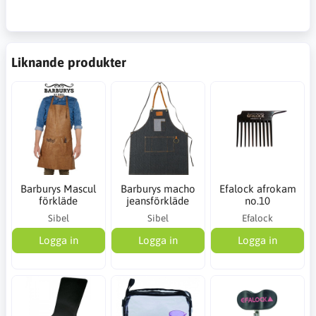
Liknande produkter
Barburys Mascul
Barburys macho
Efalock afrokam
förkläde
jeansförkläde
no.10
Sibel
Sibel
Efalock
Logga in
Logga in
Logga in