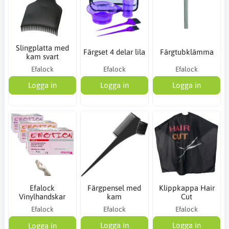
Slingplatta med
Färgset 4 delar lila
Färgtubklämma
kam svart
Efalock
Efalock
Efalock
Logga in
Logga in
Logga in
Efalock
Färgpensel med
Klippkappa Hair
Vinylhandskar
kam
Cut
Efalock
Efalock
Efalock
Logga in
Logga in
Logga in