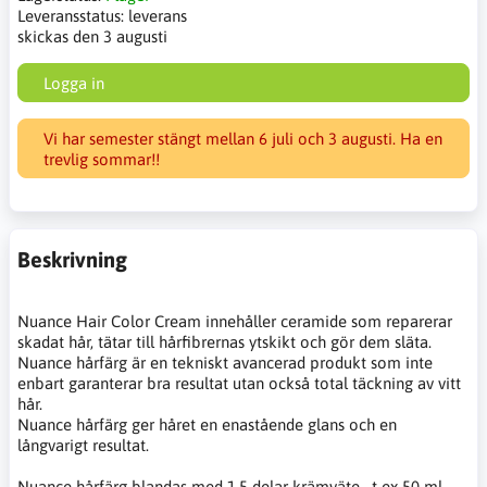
Leveransstatus:
leverans
skickas den 3 augusti
Logga in
Vi har semester stängt mellan 6 juli och 3 augusti. Ha en
trevlig sommar!!
Beskrivning
Nuance Hair Color Cream innehåller ceramide som reparerar
skadat hår, tätar till hårfibrernas ytskikt och gör dem släta.
Nuance hårfärg är en tekniskt avancerad produkt som inte
enbart garanterar bra resultat utan också total täckning av vitt
hår.
Nuance hårfärg ger håret en enastående glans och en
långvarigt resultat.
Nuance hårfärg blandas med 1,5 delar krämväte . t ex 50 ml