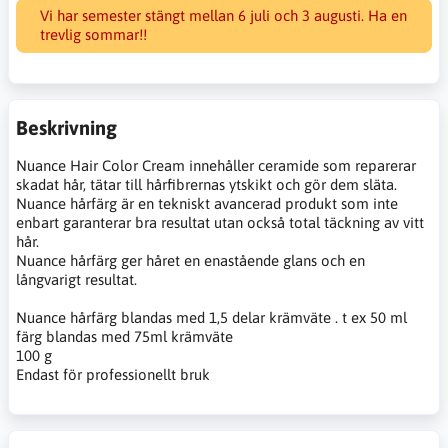
Vi har semester stängt mellan 6 juli och 3 augusti. Ha en
trevlig sommar!!
Beskrivning
Nuance Hair Color Cream innehåller ceramide som reparerar
skadat hår, tätar till hårfibrernas ytskikt och gör dem släta.
Nuance hårfärg är en tekniskt avancerad produkt som inte
enbart garanterar bra resultat utan också total täckning av vitt
hår.
Nuance hårfärg ger håret en enastående glans och en
långvarigt resultat.
Nuance hårfärg blandas med 1,5 delar krämväte . t ex 50 ml
färg blandas med 75ml krämväte
100 g
Endast för professionellt bruk