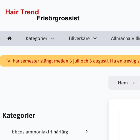
Kategorier
Tillverkare
Allmänna Vill
Vi har semester stängt mellan 6 juli och 3 augusti. Ha en trevlig
Hem
Kategorier
bbcos ammoniakfri hårfärg