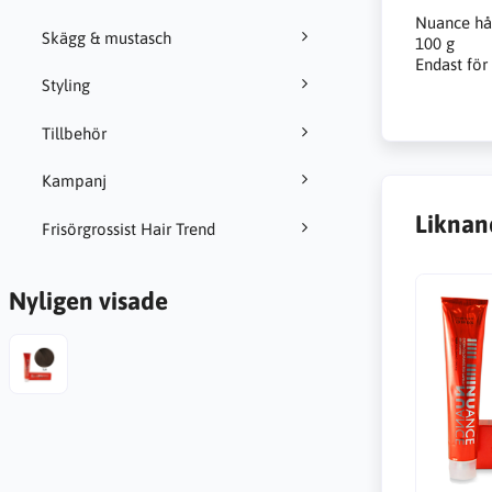
Nuance hår
Skägg & mustasch
100 g
Endast för
Styling
Tillbehör
Kampanj
Liknan
Frisörgrossist Hair Trend
Nyligen visade