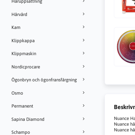
Håruppsättning
Hårvård
Kam
Klippkappa
Klippmaskin
Nordicprocare
Ögonbryn och ögonfransfärgning
Osmo
Beskriv
Permanent
Nuance Hai
Sapina Diamond
Nuance hår
Nuance hår
Schampo