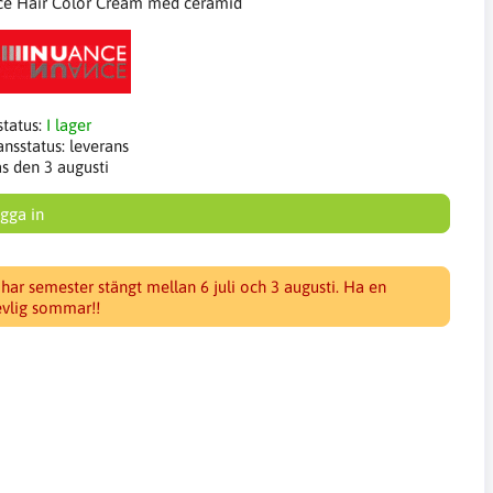
e Hair Color Cream med ceramid
status:
I lager
ansstatus:
leverans
as den 3 augusti
gga in
 har semester stängt mellan 6 juli och 3 augusti. Ha en
evlig sommar!!