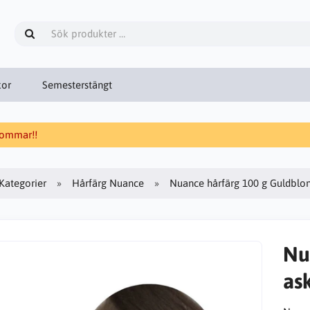
kor
Semesterstängt
 sommar!!
Kategorier
Hårfärg Nuance
Nuance hårfärg 100 g Guldblo
Nu
as