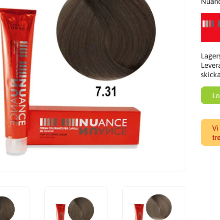
Nuanc
Lager
Lever
skick
Lo
Vi
tr