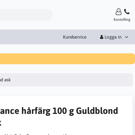
Konto
Ring
Kundservice
Logga in
nd ask
ance hårfärg 100 g Guldblond
k