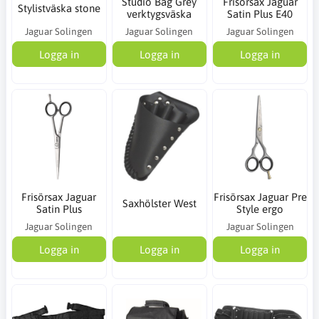
Studio Bag Grey
Frisörsax Jaguar
Stylistväska stone
verktygsväska
Satin Plus E40
Jaguar Solingen
Jaguar Solingen
Jaguar Solingen
Logga in
Logga in
Logga in
Frisörsax Jaguar
Frisörsax Jaguar Pre
Saxhölster West
Satin Plus
Style ergo
Jaguar Solingen
Jaguar Solingen
Logga in
Logga in
Logga in