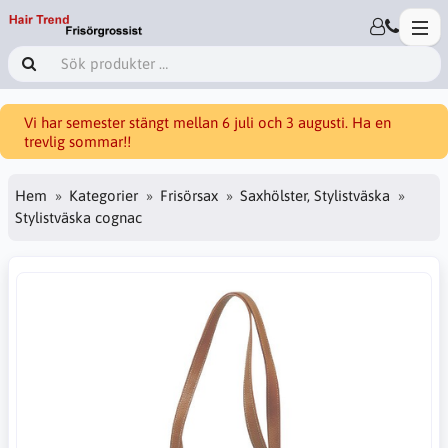
Vi har semester stängt mellan 6 juli och 3 augusti. Ha en
trevlig sommar!!
Hem
Kategorier
Frisörsax
Saxhölster, Stylistväska
Stylistväska cognac