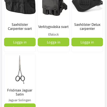
Saxhölster
Saxhölster Delux
Verktygsväska svart
Carpenter svart
carpenter
Efalock
Logga in
Logga in
Logga in
Frisörsax Jaguar
Satin
Jaguar Solingen