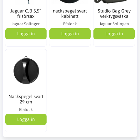
Jaguar CJ3 5,5"
nackspegel svart
Studio Bag Grey
frisörsax
kabinett
verktygsväska
Jaguar Solingen
Efalock
Jaguar Solingen
Logga in
Logga in
Logga in
Nackspegel svart
29 cm
Efalock
Logga in