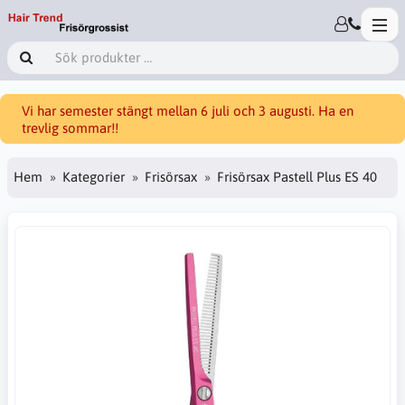
Vi har semester stängt mellan 6 juli och 3 augusti. Ha en
trevlig sommar!!
Hem
Kategorier
Frisörsax
Frisörsax Pastell Plus ES 40