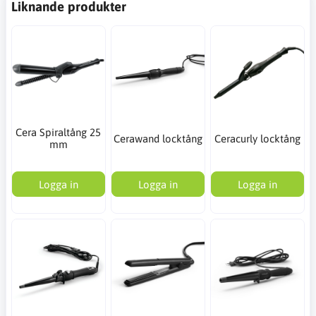
Liknande produkter
Cera Spiraltång 25
Cerawand locktång
Ceracurly locktång
mm
Logga in
Logga in
Logga in