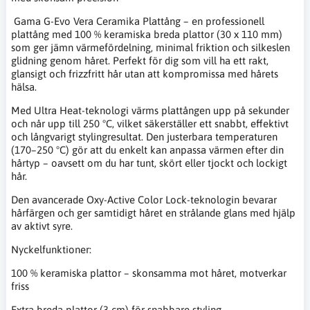
Gama G-Evo Vera Ceramika Plattång – en professionell
plattång med 100 % keramiska breda plattor (30 x 110 mm)
som ger jämn värmefördelning, minimal friktion och silkeslen
glidning genom håret. Perfekt för dig som vill ha ett rakt,
glansigt och frizzfritt hår utan att kompromissa med hårets
hälsa.
Med Ultra Heat-teknologi värms plattången upp på sekunder
och når upp till 250 °C, vilket säkerställer ett snabbt, effektivt
och långvarigt stylingresultat. Den justerbara temperaturen
(170–250 °C) gör att du enkelt kan anpassa värmen efter din
hårtyp – oavsett om du har tunt, skört eller tjockt och lockigt
hår.
Den avancerade Oxy-Active Color Lock-teknologin bevarar
hårfärgen och ger samtidigt håret en strålande glans med hjälp
av aktivt syre.
Nyckelfunktioner:
100 % keramiska plattor – skonsamma mot håret, motverkar
friss
Extra breda plattor (3 cm) för snabbare styling