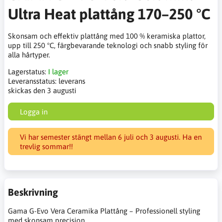
Ultra Heat plattång 170–250 °C
Skonsam och effektiv plattång med 100 % keramiska plattor,
upp till 250 °C, färgbevarande teknologi och snabb styling för
alla hårtyper.
Lagerstatus:
I lager
Leveransstatus:
leverans
skickas den 3 augusti
Logga in
Vi har semester stängt mellan 6 juli och 3 augusti. Ha en
trevlig sommar!!
Beskrivning
Gama G-Evo Vera Ceramika Plattång – Professionell styling
med skonsam precision