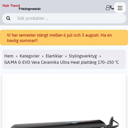
Vi har semester stängt mellan 6 juli och 3 augusti. Ha en
trevlig sommar!!
Hem
Kategorier
Elartiklar
Stylingsverktyg
GA.MA G-EVO Vera Ceramika Ultra Heat plattång 170–250 °C