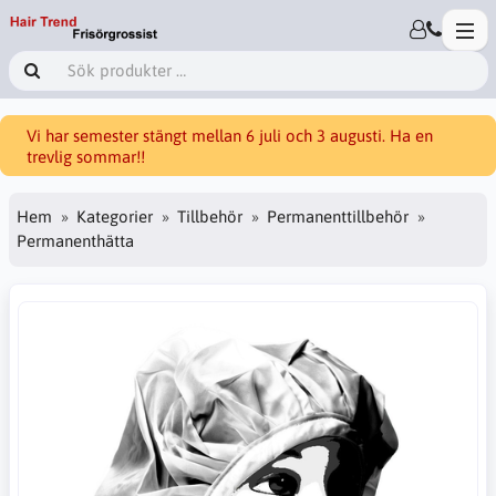
Vi har semester stängt mellan 6 juli och 3 augusti. Ha en
trevlig sommar!!
Hem
Kategorier
Tillbehör
Permanenttillbehör
Permanenthätta