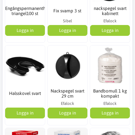
Engångspermanenthätta
nackspegel svart
Fix svamp 3 st
triangel100 st
kabinett
Sibel
Efalock
Logga in
Logga in
Logga in
Nackspegel svart
Bandbomull 1 kg
Halsskovel svart
29 cm
kompakt
Efalock
Efalock
Logga in
Logga in
Logga in