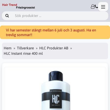
Vi har semester stängt mellan 6 juli och 3 augusti. Ha en
trevlig sommar!!
Hem
Tillverkare
HLC Produkter AB
HLC Instant rinse 400 ml