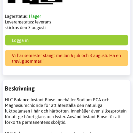
Lagerstatus:
I lager
Leveransstatus:
leverans
skickas den 3 augusti
Logga in
Vi har semester stängt mellan 6 juli och 3 augusti. Ha en
trevlig sommar!!
Beskrivning
HLC Balance Instant Rinse innehåller Sodium PCA och
Magnesiumchloride för att återställa den naturliga
fuktbalansen i hår och hårbotten. Innehåller även silkesprotein
för att ge håret glans och lyster. Använd Instant Rinse för att
förkorta permanentens sköljtid.