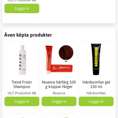
Logga in
Även köpta produkter
Trend Frisör
Nuance hårfärg 100
Hårdsomfan gel
Shampoo
g koppar färger
150 ml
HLC Produkter AB
Nuance
Hårdsomfan
Logga in
Logga in
Logga in