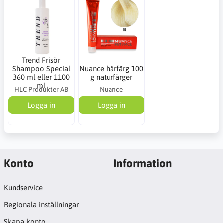
Trend Frisör
Shampoo Special
Nuance hårfärg 100
360 ml eller 1100
g naturfärger
ml
HLC Produkter AB
Nuance
Logga in
Logga in
Konto
Information
Kundservice
Regionala inställningar
Skapa konto