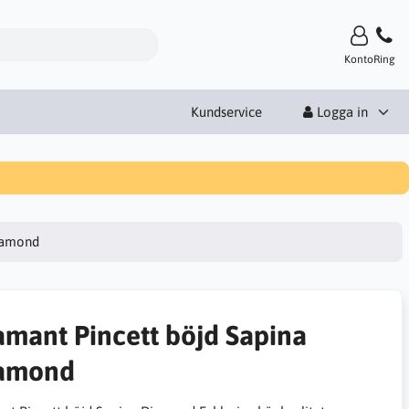
Konto
Ring
Kundservice
Logga in
iamond
amant Pincett böjd Sapina
amond