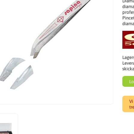
Diama
diama
profes
Pincet
diama
Lager
Lever
skick
Lo
Vi
tr