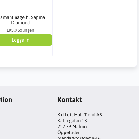
iamant nagelfil Sapina
Diamond
EKS® Solingen
Logga in
tion
Kontakt
K.d Lott Hair Trend AB
Kabingatan 13
212 39 Malmö
Öppettider
Måndag-torsdag 8-16