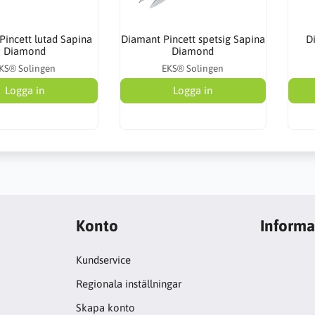
Pincett lutad Sapina
Diamant Pincett spetsig Sapina
D
Diamond
Diamond
KS® Solingen
EKS® Solingen
Logga in
Logga in
Konto
Informa
Kundservice
Regionala inställningar
Skapa konto