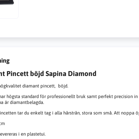
ning
t Pincett böjd Sapina Diamond
högkvalitet diamant pincett, böjd.
ar högsta standard för professionellt bruk samt perfekt precision in i 
na är diamantbelagda.
ncetten tar du enkelt tag i alla hårstrån, stora som små. Att noppa
 cm
evereras i en plastetui.