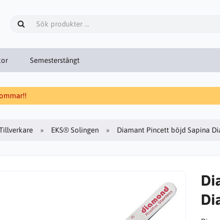
kor
Semesterstängt
 sommar!!
Tillverkare
EKS® Solingen
Diamant Pincett böjd Sapina D
Di
Di