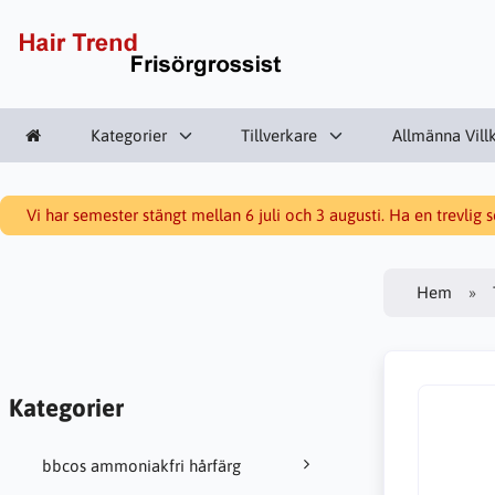
Kategorier
Tillverkare
Allmänna Vill
Vi har semester stängt mellan 6 juli och 3 augusti. Ha en trevlig
Hem
Kategorier
bbcos ammoniakfri hårfärg