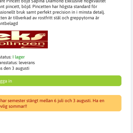
nt Pincett böjd Sapina Diamond Exklusive högkvalitet
nt pincett, böjd. Pincetten har högsta standard för
sionellt bruk samt perfekt precision in i minsta detalj.
ten är tillverkad av rostfritt stål och greppytorna är
ntbelagd
status:
I lager
ansstatus:
leverans
as den 3 augusti
gga in
 har semester stängt mellan 6 juli och 3 augusti. Ha en
evlig sommar!!