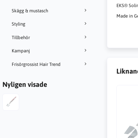
EKS® Solin
Skägg & mustasch
Made in G
Styling
Tillbehör
Kampanj
Frisörgrossist Hair Trend
Liknan
Nyligen visade