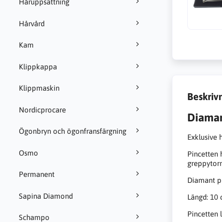
Håruppsättning
Hårvård
Kam
Klippkappa
Klippmaskin
Beskriv
Nordicprocare
Diaman
Ögonbryn och ögonfransfärgning
Exklusive 
Osmo
Pincetten h
greppytor
Permanent
Diamant pi
Sapina Diamond
Längd: 10
Pincetten l
Schampo