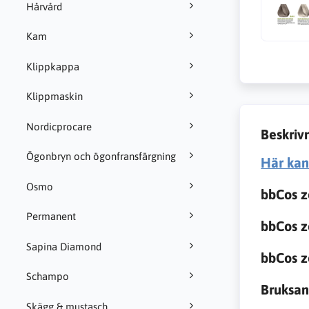
Hårvård
Kam
Klippkappa
Klippmaskin
Nordicprocare
Beskriv
Ögonbryn och ögonfransfärgning
Här kan 
Osmo
bbCos z
Permanent
bbCos z
Sapina Diamond
bbCos z
Schampo
Bruksan
Skägg & mustasch