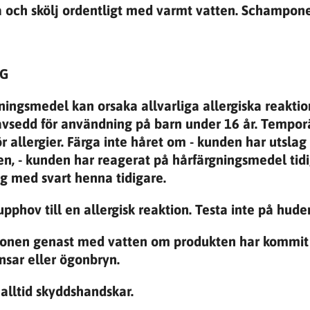
 och skölj ordentligt med varmt vatten. Schamponera
NG
ningsmedel kan orsaka allvarliga allergiska reaktio
 avsedd för användning på barn under 16 år. Tempo
ör allergier. Färga inte håret om - kunden har utslag 
en, - kunden har reagerat på hårfärgningsmedel tid
ng med svart henna tidigare.
pphov till en allergisk reaktion. Testa inte på hude
gonen genast med vatten om produkten har kommit k
nsar eller ögonbryn.
alltid skyddshandskar.