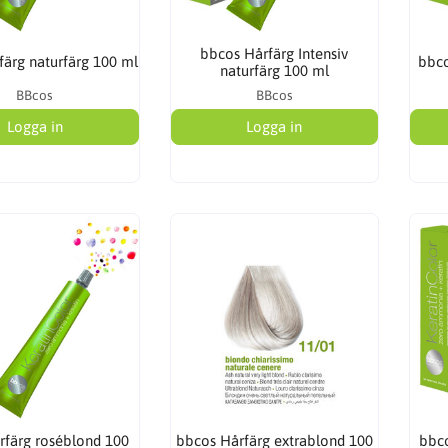
bbcos Hårfärg Intensiv
färg naturfärg 100 ml
bbco
naturfärg 100 ml
BBcos
BBcos
Logga in
Logga in
rfärg roséblond 100
bbcos Hårfärg extrablond 100
bbco