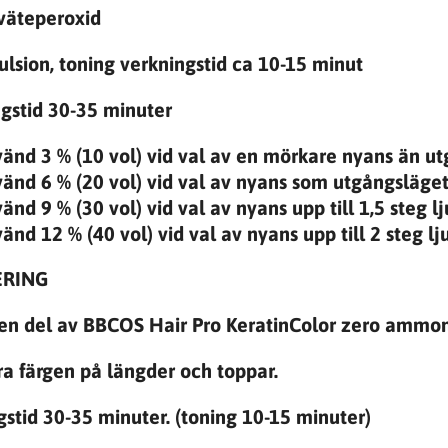
väteperoxid
lsion,
toning
verkningstid ca 10-15 minut
gstid 30-35 minuter
änd 3 % (10 vol) vid val av en mörkare nyans än u
änd 6 % (20 vol) vid val av nyans som utgångsläget
änd 9 % (30 vol) vid val av nyans upp till
1,5 steg l
änd 12 % (40 vol) vid val av nyans upp till
2 steg
lj
ERING
en del av BBCOS Hair Pro KeratinColor zero ammoni
ra färgen på längder och toppar.
gstid 30-35 minuter. (toning 10-15 minuter)