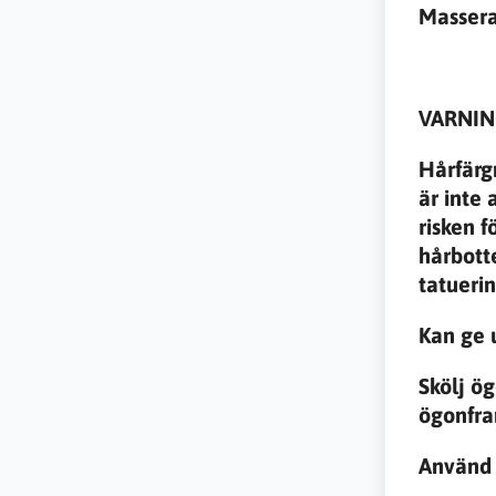
Massera
VARNI
Hårfärg
är inte
risken f
hårbott
tatueri
Kan ge u
Skölj ö
ögonfra
Använd 