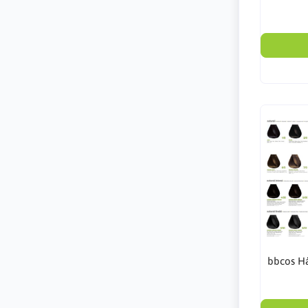
bbcos Hå