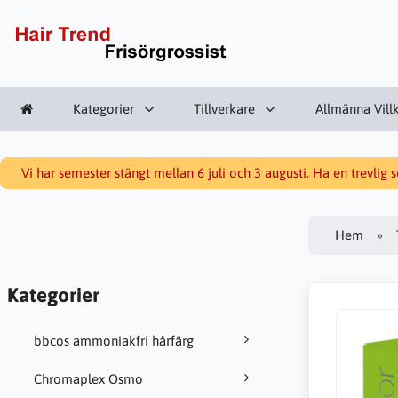
Kategorier
Tillverkare
Allmänna Vill
Vi har semester stängt mellan 6 juli och 3 augusti. Ha en trevlig
Hem
Kategorier
bbcos ammoniakfri hårfärg
Chromaplex Osmo