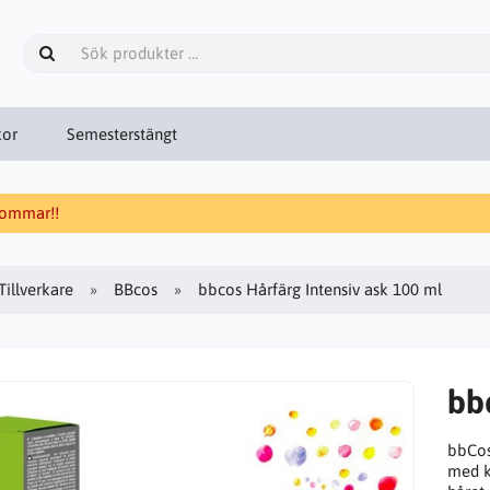
kor
Semesterstängt
 sommar!!
Tillverkare
BBcos
bbcos Hårfärg Intensiv ask 100 ml
bb
bbCos
med k