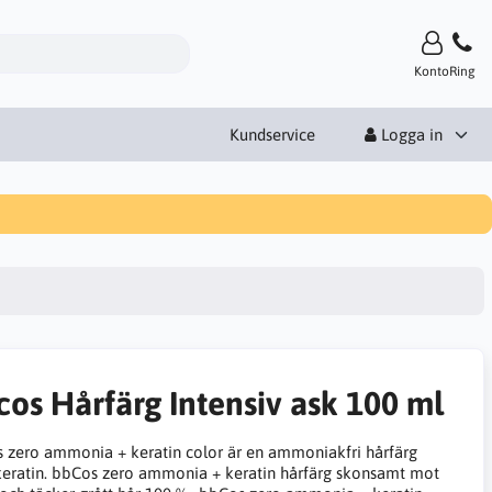
Konto
Ring
Kundservice
Logga in
cos Hårfärg Intensiv ask 100 ml
 zero ammonia + keratin color är en ammoniakfri hårfärg
eratin. bbCos zero ammonia + keratin hårfärg skonsamt mot