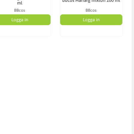
bbcos Hårfärg mixton 100 ml
ml
BBcos
BBcos
Logga in
Logga in