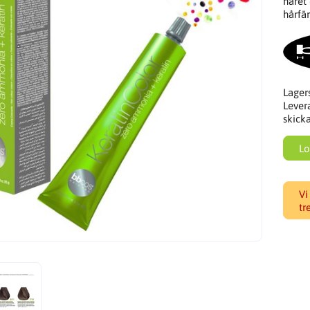
håret
hårfär
Lager
Lever
skick
Lo
Vi
tr