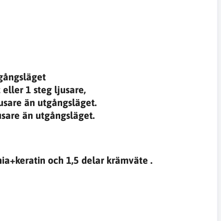
tgångsläget
 eller
1 steg ljusare,
jusare
än utgångsläget.
usare än utgångsläget.
a+keratin och 1,5 delar krämväte .