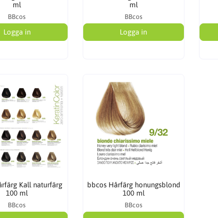
ml
ml
BBcos
BBcos
Logga in
Logga in
rfärg Kall naturfärg
bbcos Hårfärg honungsblond
100 ml
100 ml
BBcos
BBcos