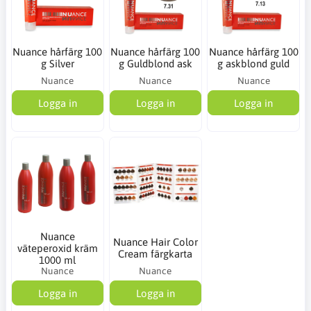
Nuance hårfärg 100
Nuance hårfärg 100
Nuance hårfärg 100
g Silver
g Guldblond ask
g askblond guld
Nuance
Nuance
Nuance
Logga in
Logga in
Logga in
Nuance
Nuance Hair Color
väteperoxid kräm
Cream färgkarta
1000 ml
Nuance
Nuance
Logga in
Logga in