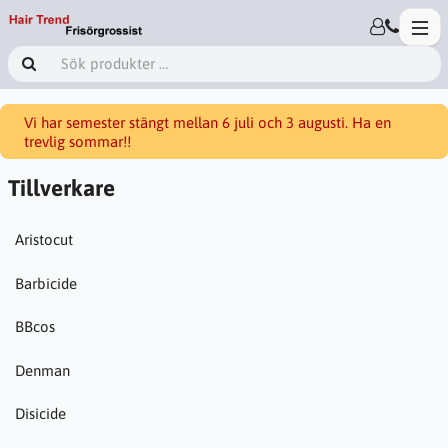
Vi har semester stängt mellan 6 juli och 3 augusti. Ha en
trevlig sommar!!
Tillverkare
Aristocut
Barbicide
BBcos
Denman
Disicide