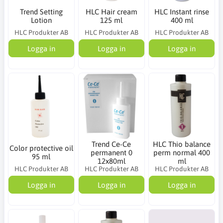
Trend Setting
HLC Hair cream
HLC Instant rinse
Lotion
125 ml
400 ml
HLC Produkter AB
HLC Produkter AB
HLC Produkter AB
Logga in
Logga in
Logga in
Trend Ce-Ce
HLC Thio balance
Color protective oil
permanent 0
perm normal 400
95 ml
12x80ml
ml
HLC Produkter AB
HLC Produkter AB
HLC Produkter AB
Logga in
Logga in
Logga in