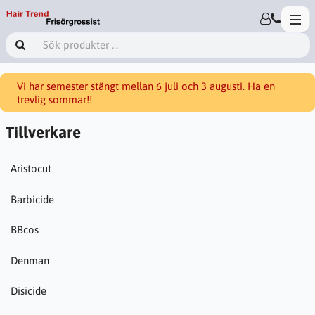
Vi har semester stängt mellan 6 juli och 3 augusti. Ha en
trevlig sommar!!
Tillverkare
Aristocut
Barbicide
BBcos
Denman
Disicide