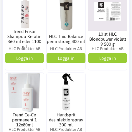
Trend Frisör
10 st HLC
Shampoo Keratin
HLC Thio Balance
Blondpulver violett
360 ml eller 1100
perm strong 400 ml
9 500 g
ml
HLC Produkter AB
HLC Produkter AB
HLC Produkter AB
Logga in
Logga in
Logga in
Trend Ce-Ce
Handsprit
permanent 1
desinfektionspray
12x80ml
300 ml
HLC Produkter AB
HLC Produkter AB