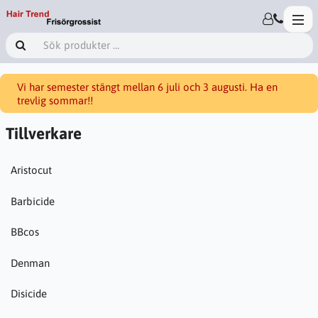
Vi har semester stängt mellan 6 juli och 3 augusti. Ha en
trevlig sommar!!
Tillverkare
Aristocut
Barbicide
BBcos
Denman
Disicide