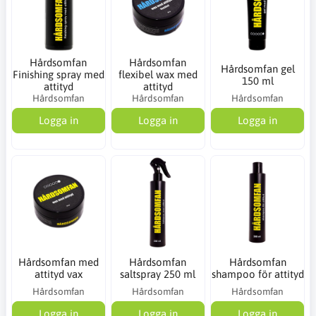
Hårdsomfan
Hårdsomfan
Hårdsomfan gel
Finishing spray med
flexibel wax med
150 ml
attityd
attityd
Hårdsomfan
Hårdsomfan
Hårdsomfan
Logga in
Logga in
Logga in
Hårdsomfan med
Hårdsomfan
Hårdsomfan
attityd vax
saltspray 250 ml
shampoo för attityd
Hårdsomfan
Hårdsomfan
Hårdsomfan
Logga in
Logga in
Logga in