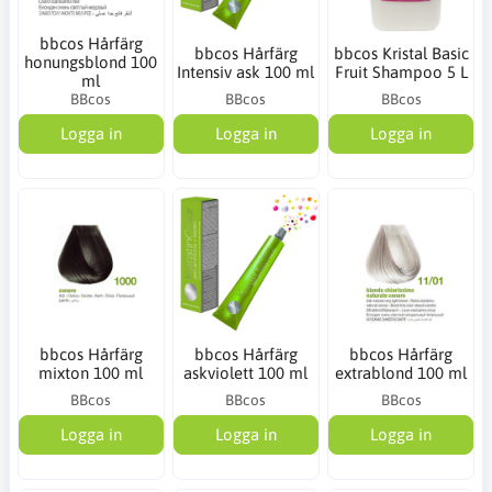
bbcos Hårfärg
bbcos Hårfärg
bbcos Kristal Basic
honungsblond 100
Intensiv ask 100 ml
Fruit Shampoo 5 L
ml
BBcos
BBcos
BBcos
Logga in
Logga in
Logga in
bbcos Hårfärg
bbcos Hårfärg
bbcos Hårfärg
mixton 100 ml
askviolett 100 ml
extrablond 100 ml
BBcos
BBcos
BBcos
Logga in
Logga in
Logga in