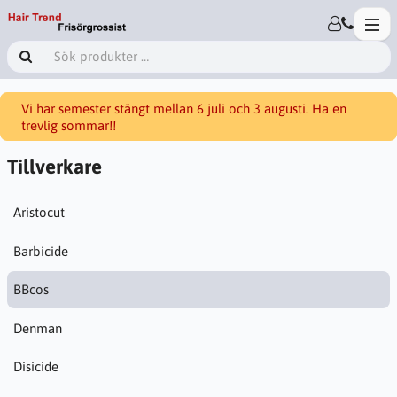
Vi har semester stängt mellan 6 juli och 3 augusti. Ha en
trevlig sommar!!
Tillverkare
Aristocut
Barbicide
BBcos
Denman
Disicide